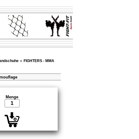
»
andschuhe
FIGHTERS - MMA
amouflage
Menge