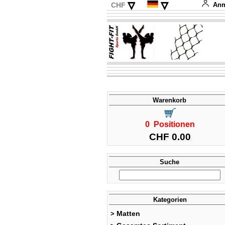
▿
▿
CHF
Anm
EUR
English
USD
Français
Italiano
Español
Warenkorb
0 Positionen
CHF 0.00
Suche
Kategorien
Matten
>