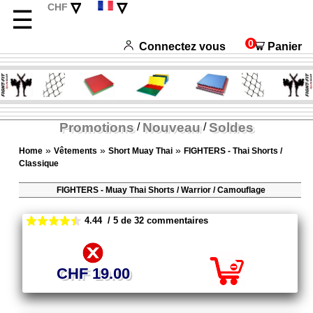
▿
▿
CHF
☰
EUR
Deutsch
USD
English
0
Connectez vous
Panier
Italiano
Español
Promotions
Nouveau
Soldes
/
/
»
»
»
Home
Vêtements
Short Muay Thai
FIGHTERS - Thai Shorts /
Classique
FIGHTERS - Muay Thai Shorts / Warrior / Camouflage
4.44 / 5 de 32 commentaires
CHF 19.00